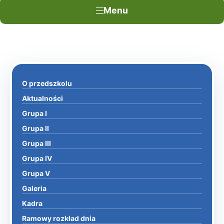
Menu
O przedszkolu
Aktualności
Grupa I
Grupa II
Grupa III
Grupa IV
Grupa V
Galeria
Kadra
Ramowy rozkład dnia