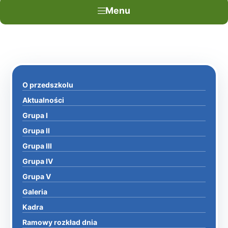
Menu
O przedszkolu
Aktualności
Grupa I
Grupa II
Grupa III
Grupa IV
Grupa V
Galeria
Kadra
Ramowy rozkład dnia